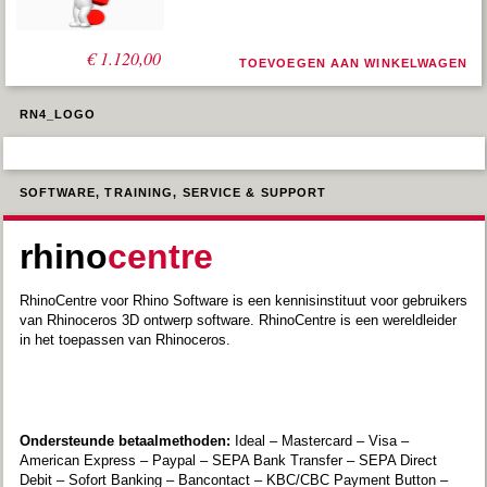
Oorspronkelijke
Huidige
€
€
2.240,00
1.120,00
TOEVOEGEN AAN WINKELWAGEN
prijs
prijs
was:
is:
€ 2.240,00.
€ 1.120,00.
RN4_LOGO
SOFTWARE, TRAINING, SERVICE & SUPPORT
rhino
centre
RhinoCentre voor Rhino Software is een kennisinstituut voor gebruikers
van Rhinoceros 3D ontwerp software. RhinoCentre is een wereldleider
in het toepassen van Rhinoceros.
Ondersteunde betaalmethoden:
Ideal – Mastercard – Visa –
American Express – Paypal – SEPA Bank Transfer – SEPA Direct
Debit – Sofort Banking – Bancontact – KBC/CBC Payment Button –