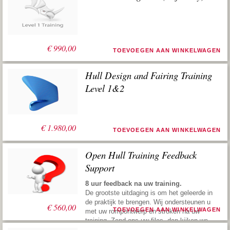
€
990,00
TOEVOEGEN AAN WINKELWAGEN
Hull Design and Fairing Training
Level 1&2
€
1.980,00
TOEVOEGEN AAN WINKELWAGEN
Open Hull Training Feedback
Support
8 uur feedback na uw training.
De grootste uitdaging is om het geleerde in
de praktijk te brengen. Wij ondersteunen u
€
560,00
TOEVOEGEN AAN WINKELWAGEN
met uw rompontwerp en stroken na uw
training. Zend ons uw files, dan kijken we
ernaar, geven vervolgens suggesties om u