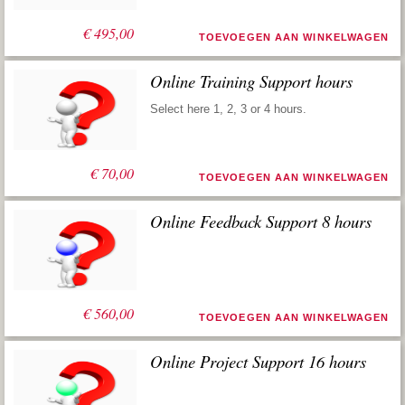
€
495,00
TOEVOEGEN AAN WINKELWAGEN
Online Training Support hours
Select here 1, 2, 3 or 4 hours.
€
70,00
TOEVOEGEN AAN WINKELWAGEN
Online Feedback Support 8 hours
Oorspronkelijke
Huidige
€
1.120,00
€
560,00
TOEVOEGEN AAN WINKELWAGEN
prijs
prijs
was:
is:
€ 1.120,00.
€ 560,00.
Online Project Support 16 hours