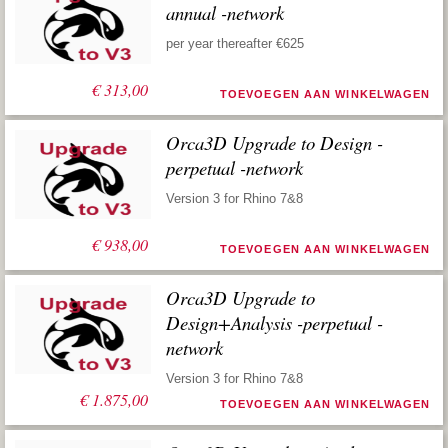
annual -network
per year thereafter €625
€
313,00
TOEVOEGEN AAN WINKELWAGEN
Orca3D Upgrade to Design -
perpetual -network
Version 3 for Rhino 7&8
€
938,00
TOEVOEGEN AAN WINKELWAGEN
Orca3D Upgrade to
Design+Analysis -perpetual -
network
Version 3 for Rhino 7&8
€
1.875,00
TOEVOEGEN AAN WINKELWAGEN