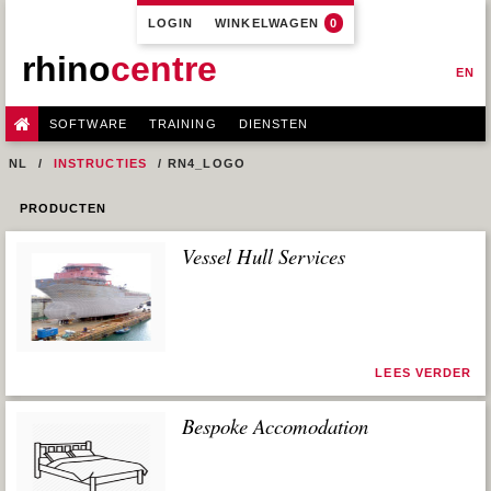
LOGIN
WINKELWAGEN
0
rhino
centre
EN
SOFTWARE
TRAINING
DIENSTEN
NL
INSTRUCTIES
RN4_LOGO
PRODUCTEN
Vessel Hull Services
LEES VERDER
Bespoke Accomodation