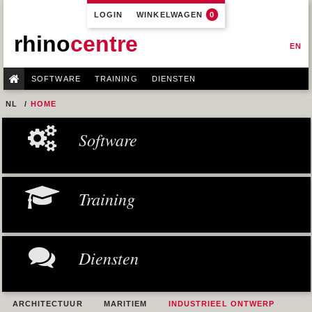
LOGIN
WINKELWAGEN
0
rhino
centre
EN
SOFTWARE
TRAINING
DIENSTEN
NL
HOME
Software
Training
Diensten
ARCHITECTUUR
MARITIEM
INDUSTRIEEL ONTWERP