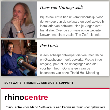
cliënten. Scheepswerven, ontwerpbureaus en
toeleveranciers van over de hele wereld
Hans van Hartingsveldt
consulteren Petersen voor Rhino
vraagstukken. gerard@rhinocentre.nl
Bij RhinoCentre ben ik verantwoordelijk voor
de verkoop van de software en geef advies bij
installatie van software. Heb je vragen over:
Installatie: Over de software op de website
Netwerkinstallatie zoals “The Zoo” Licentie
gegevens Compatibiliteit van plug-ins op onze
website i.c.m. met het besturingssysteem
Bas Goris
Systeemeisen voor de software op onze
website Veel informatie over […]
is een scheepsontwerper die veel met Rhino
en Grasshopper heeft gewerkt. Prettig in de
omgang, pakt hij de uitdagingen aan die u
voor hem hebt. Goris is één van de
bedenkers van onze “Rapid Hull Modeling
Method”. Hij heeft gewerkt bij o.a. van der
Giessen de Noord en GustoMSC. Bas heeft
SOFTWARE, TRAINING, SERVICE & SUPPORT
ook de Rhino practica […]
rhino
centre
RhinoCentre voor Rhino Software is een kennisinstituut voor gebruikers