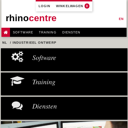
LOGIN
WINKELWAGEN
0
rhino
centre
EN
SOFTWARE
TRAINING
DIENSTEN
NL
INDUSTRIEEL ONTWERP
Software
Training
Diensten