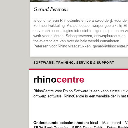
Gerard Petersen
is oprichter van RhinoCentre en verantwoordelijk voor de
kennisontwikkeling. Als scheepsontwerper gebruikt hij R
en verschillende plugins intensief in eigen projecten en v
werk voor cliënten. Scheepswerven, ontwerpbureaus en
toeleveranciers van over de hele wereld consulteren
Petersen voor Rhino vraagstukken. gerard@rhinocentre.n
SOFTWARE, TRAINING, SERVICE & SUPPORT
rhino
centre
RhinoCentre voor Rhino Software is een kennisinstituut 
ontwerp software. RhinoCentre is een wereldleider in he
Ondersteunde betaalmethoden:
Ideal – Mastercard – 
SEPA Bank Transfer – SEPA Direct Debit – Sofort Ban