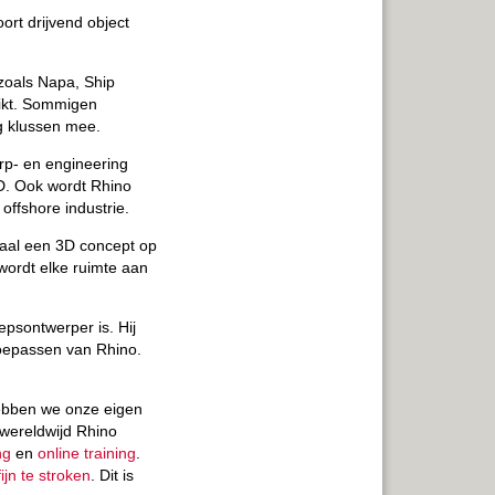
rt drijvend object
 zoals Napa, Ship
uikt. Sommigen
g klussen mee.
rp- en engineering
D. Ook wordt Rhino
offshore industrie.
raal een 3D concept op
wordt elke ruimte aan
epsontwerper is. Hij
 toepassen van Rhino.
hebben we onze eigen
 wereldwijd Rhino
ng
en
online training
.
ijn te stroken
. Dit is