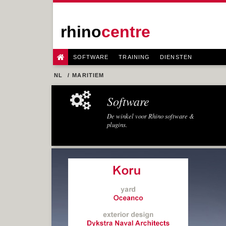
rhino
centre
SOFTWARE
TRAINING
DIENSTEN
NL
MARITIEM
Software
De winkel voor Rhino software &
plugins.