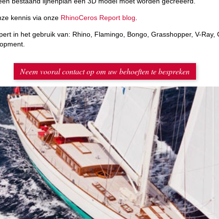
 een bestaand lijnenplan een 3D model moet worden gecreëerd.
nze kennis via onze
RhinoCeros Report blog
.
pert in het gebruik van: Rhino, Flamingo, Bongo, Grasshopper, V-Ray,
lopment.
Neem vooral contact op om uw behoeften te bespreken