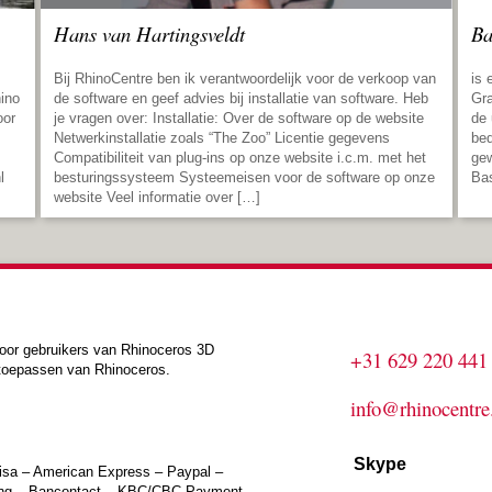
Hans van Hartingsveldt
Ba
Bij RhinoCentre ben ik verantwoordelijk voor de verkoop van
is 
hino
de software en geef advies bij installatie van software. Heb
Gra
oor
je vragen over: Installatie: Over de software op de website
de 
Netwerkinstallatie zoals “The Zoo” Licentie gegevens
bed
Compatibiliteit van plug-ins op onze website i.c.m. met het
gew
l
besturingssysteem Systeemeisen voor de software op onze
Bas
website Veel informatie over […]
voor gebruikers van Rhinoceros 3D
+31 629 220 441
t toepassen van Rhinoceros.
info@rhinocentre
Skype
Visa – American Express – Paypal –
king – Bancontact – KBC/CBC Payment