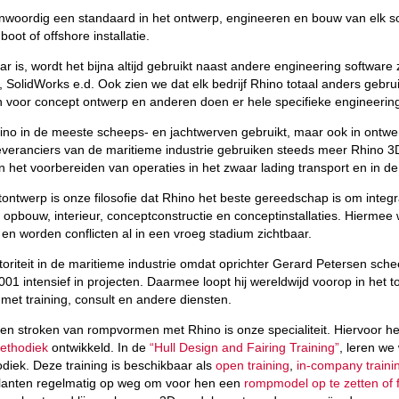
nwoordig een standaard in het ontwerp, engineeren en bouw van elk soo
boot of offshore installatie.
 is, wordt het bijna altijd gebruikt naast andere engineering software
 SolidWorks e.d. Ook zien we dat elk bedrijf Rhino totaal anders gebr
n voor concept ontwerp en anderen doen er hele specifieke engineerin
ino in de meeste scheeps- en jachtwerven gebruikt, maar ook in ontwe
veranciers van de maritieme industrie gebruiken steeds meer Rhino 3
n het voorbereiden van operaties in het zwaar lading transport en in de 
ontwerp is onze filosofie dat Rhino het beste gereedschap is om integ
 opbouw, interieur, conceptconstructie en conceptinstallaties. Hiermee 
en worden conflicten al in een vroeg stadium zichtbaar.
oriteit in de maritieme industrie omdat oprichter Gerard Petersen sche
001 intensief in projecten. Daarmee loopt hij wereldwijd voorop in het
et training, consult en andere diensten.
 en stroken van rompvormen met Rhino is onze specialiteit. Hiervoor 
ethodiek
ontwikkeld. In de
“Hull Design and Fairing Training”
, leren we
diek. Deze training is beschikbaar als
open training
,
in-company traini
lanten regelmatig op weg om voor hen een
rompmodel op te zetten of f