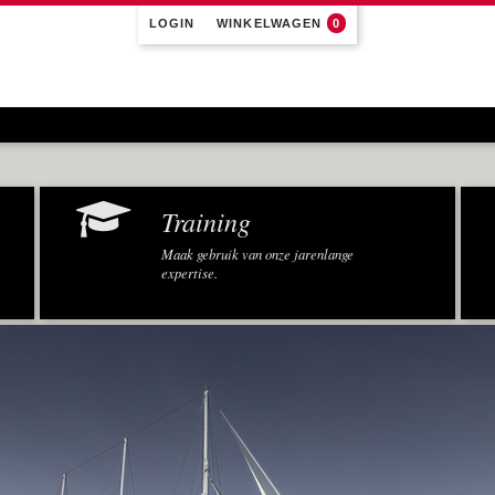
LOGIN
WINKELWAGEN
0
Training
Maak gebruik van onze jarenlange
expertise.