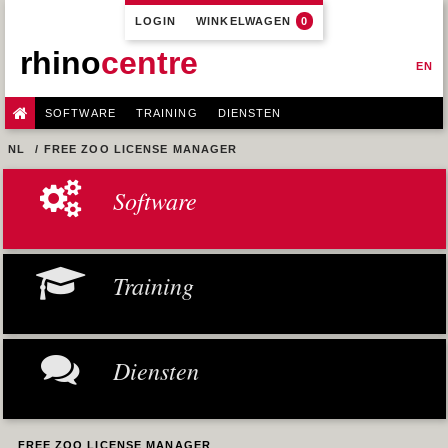
LOGIN
WINKELWAGEN
0
rhino
centre
EN
SOFTWARE
TRAINING
DIENSTEN
NL
FREE ZOO LICENSE MANAGER
Software
Training
Diensten
FREE ZOO LICENSE MANAGER