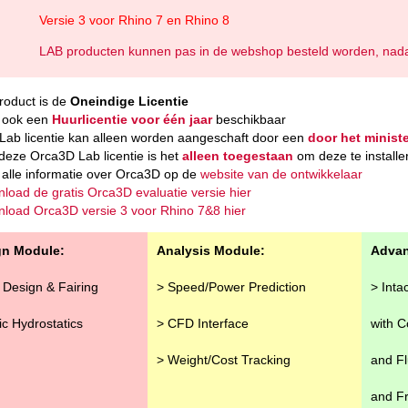
Versie 3 voor Rhino 7 en Rhino 8
LAB producten kunnen pas in de webshop besteld worden, nadat 
product is de
Oneindige Licentie
s ook een
Huurlicentie voor één jaar
beschikbaar
Lab licentie kan alleen worden aangeschaft door een
door het minist
deze Orca3D Lab licentie is het
alleen toegestaan
om deze te installe
 alle informatie over Orca3D op de
website van de ontwikkelaar
load de gratis Orca3D evaluatie versie hier
load Orca3D versie 3 voor Rhino 7&8 hier
gn Module:
Analysis Module:
Advan
l Design & Fairing
> Speed/Power Prediction
> Inta
ic Hydrostatics
> CFD Interface
with 
> Weight/Cost Tracking
and Fl
and Fr