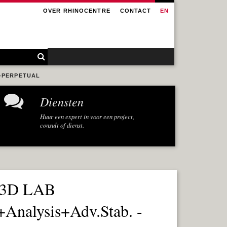
OVER RHINOCENTRE
CONTACT
EN
 -PERPETUAL
Diensten
Huur een expert in voor een project,
consult of dienst.
a3D LAB
+Analysis+Adv.Stab. -