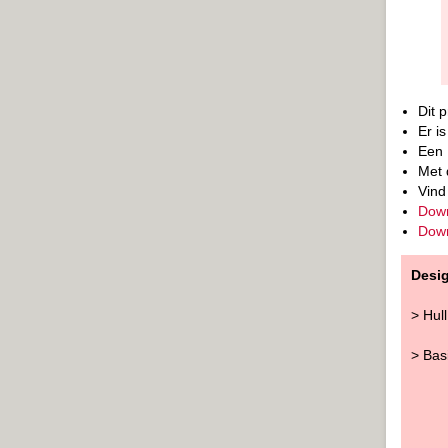
Dit 
Er i
Een 
Met 
Vind
Down
Down
Desi
> Hul
> Bas