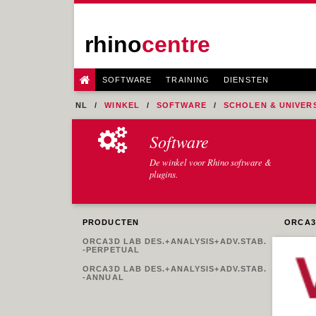
rhino
centre
SOFTWARE
TRAINING
DIENSTEN
NL
WINKEL
SOFTWARE
SCHOLEN & UNIVERS
Software
De winkel voor Rhino software &
plugins.
PRODUCTEN
ORCA3
ORCA3D LAB DES.+ANALYSIS+ADV.STAB.
-PERPETUAL
ORCA3D LAB DES.+ANALYSIS+ADV.STAB.
-ANNUAL