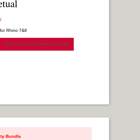
etual
0
 for Rhino 7&8
TOEVOEGEN AAN WINKELWAGEN
LYSIS+ADV.STAB.
AL
ity Bundle