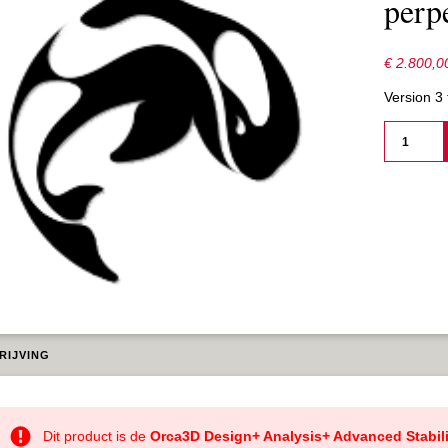
perp
€
2.800,0
Version 3
ORCA3D
LAB
DES.+ANA
-
PERPETU
AANTAL
RIJVING
Dit product is de
Orca3D Design+ Analysis+ Advanced Stabil