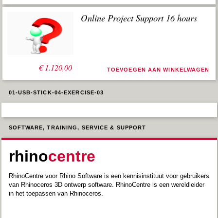
was:
is:
€ 1.120,00.
€ 560,00.
Online Project Support 16 hours
Oorspronkelijke
Huidige
€
€
2.240,00
1.120,00
TOEVOEGEN AAN WINKELWAGEN
prijs
prijs
was:
is:
€ 2.240,00.
€ 1.120,00.
01-USB-STICK-04-EXERCISE-03
SOFTWARE, TRAINING, SERVICE & SUPPORT
rhino
centre
RhinoCentre voor Rhino Software is een kennisinstituut voor gebruikers
van Rhinoceros 3D ontwerp software. RhinoCentre is een wereldleider
in het toepassen van Rhinoceros.