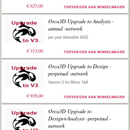
€
625,00
TOEVOEGEN AAN WINKELWAGEN
Orca3D Upgrade to Analysis -
annual -network
per year thereafter €625
€
313,00
TOEVOEGEN AAN WINKELWAGEN
Orca3D Upgrade to Design -
perpetual -network
Version 3 for Rhino 7&8
€
938,00
TOEVOEGEN AAN WINKELWAGEN
Orca3D Upgrade to
Design+Analysis -perpetual -
network