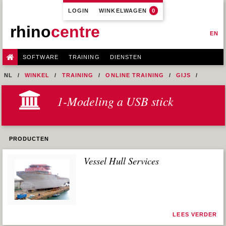
LOGIN
WINKELWAGEN
0
rhino
centre
EN
SOFTWARE
TRAINING
DIENSTEN
NL
WINKEL
TRAINING
ONLINE TRAINING
GIJS
1-MODELING A USB STICK
01-USB-STICK-04-EXERCISE-03
1-Modeling a USB stick
PRODUCTEN
Vessel Hull Services
LEES VERDER