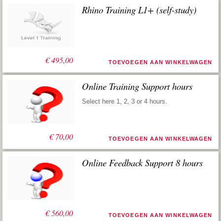
Rhino Training L1+ (self-study)
€
495,00
TOEVOEGEN AAN WINKELWAGEN
Online Training Support hours
Select here 1, 2, 3 or 4 hours.
€
70,00
TOEVOEGEN AAN WINKELWAGEN
Online Feedback Support 8 hours
Oorspronkelijke
Huidige
€
1.120,00
€
560,00
TOEVOEGEN AAN WINKELWAGEN
prijs
prijs