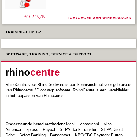
Oorspronkelijke
Huidige
€
€
2.240,00
1.120,00
TOEVOEGEN AAN WINKELWAGEN
prijs
prijs
was:
is:
€ 2.240,00.
€ 1.120,00.
TRAINING-DEMO-2
SOFTWARE, TRAINING, SERVICE & SUPPORT
rhino
centre
RhinoCentre voor Rhino Software is een kennisinstituut voor gebruikers
van Rhinoceros 3D ontwerp software. RhinoCentre is een wereldleider
in het toepassen van Rhinoceros.
Ondersteunde betaalmethoden:
Ideal – Mastercard – Visa –
American Express – Paypal – SEPA Bank Transfer – SEPA Direct
Debit – Sofort Banking – Bancontact – KBC/CBC Payment Button –