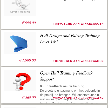
€
990,00
TOEVOEGEN AAN WINKELWAGEN
Hull Design and Fairing Training
Level 1&2
€
1.980,00
TOEVOEGEN AAN WINKELWAGEN
Open Hull Training Feedback
Support
8 uur feedback na uw training.
De grootste uitdaging is om het geleerde in
de praktijk te brengen. Wij ondersteunen u
€
560,00
TOEVOEGEN AAN WINKELWAGEN
met uw rompontwerp en stroken na uw
training. Zend ons uw files, dan kijken we
ernaar, geven vervolgens suggesties om u