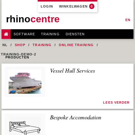
LOGIN
WINKELWAGEN
0
rhino
centre
EN
SOFTWARE
TRAINING
DIENSTEN
NL
SHOP
TRAINING
ONLINE TRAINING
TRAINING-DEMO-2
PRODUCTEN
Vessel Hull Services
LEES VERDER
Bespoke Accomodation