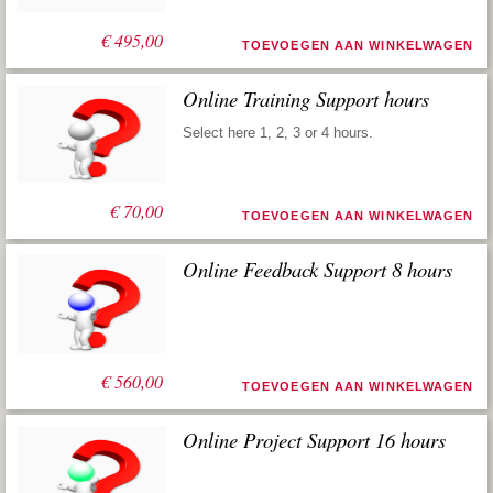
€
495,00
TOEVOEGEN AAN WINKELWAGEN
Online Training Support hours
Select here 1, 2, 3 or 4 hours.
€
70,00
TOEVOEGEN AAN WINKELWAGEN
Online Feedback Support 8 hours
Oorspronkelijke
Huidige
€
1.120,00
€
560,00
TOEVOEGEN AAN WINKELWAGEN
prijs
prijs
was:
is:
€ 1.120,00.
€ 560,00.
Online Project Support 16 hours