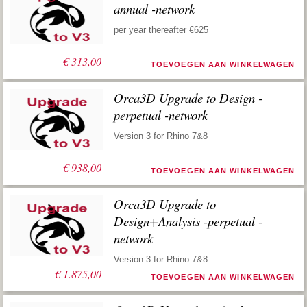
annual -network
per year thereafter €625
€
313,00
TOEVOEGEN AAN WINKELWAGEN
Orca3D Upgrade to Design -
perpetual -network
Version 3 for Rhino 7&8
€
938,00
TOEVOEGEN AAN WINKELWAGEN
Orca3D Upgrade to
Design+Analysis -perpetual -
network
Version 3 for Rhino 7&8
€
1.875,00
TOEVOEGEN AAN WINKELWAGEN