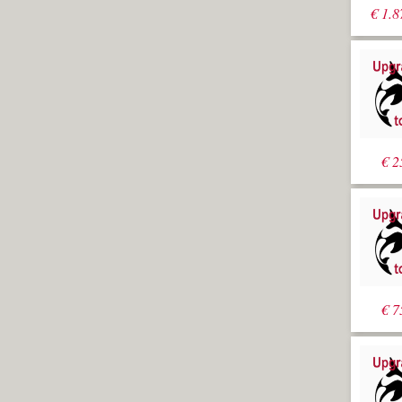
€
1.8
€
2
€
7