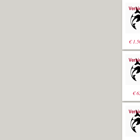
€
1.5
€
6