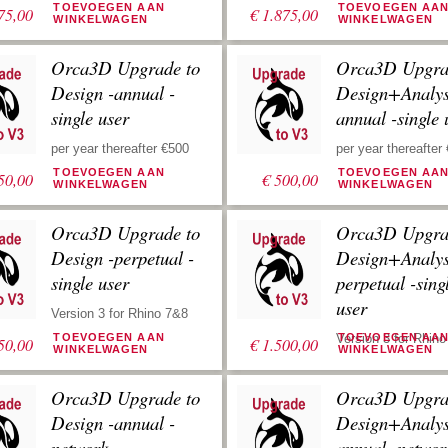
TOEVOEGEN AAN
TOEVOEGEN AA
75,00
€
1.875,00
WINKELWAGEN
WINKELWAGEN
Orca3D Upgrade to
Orca3D Upgra
Design -annual -
Design+Analys
single user
annual -single 
per year thereafter €500
per year thereafter
TOEVOEGEN AAN
TOEVOEGEN AA
50,00
€
500,00
WINKELWAGEN
WINKELWAGEN
Orca3D Upgrade to
Orca3D Upgra
Design -perpetual -
Design+Analys
single user
perpetual -sing
user
Version 3 for Rhino 7&8
TOEVOEGEN AAN
Version 3 for Rhin
TOEVOEGEN AA
50,00
€
1.500,00
WINKELWAGEN
WINKELWAGEN
Orca3D Upgrade to
Orca3D Upgra
Design -annual -
Design+Analys
network
annual -networ