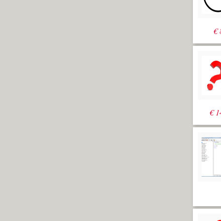
€
€
1