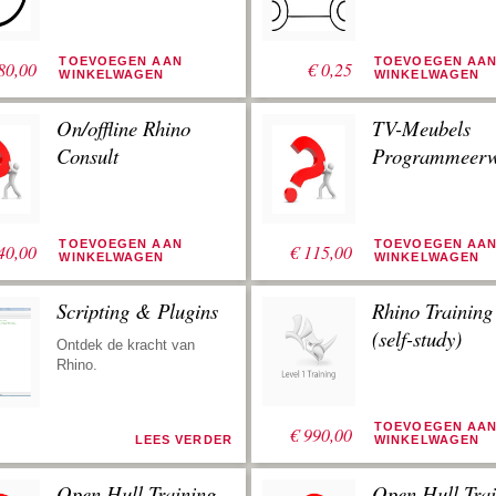
TOEVOEGEN AAN
TOEVOEGEN AA
80,00
€
0,25
WINKELWAGEN
WINKELWAGEN
On/offline Rhino
TV-Meubels
Consult
Programmeerw
TOEVOEGEN AAN
TOEVOEGEN AA
40,00
€
115,00
WINKELWAGEN
WINKELWAGEN
Scripting & Plugins
Rhino Trainin
(self-study)
Ontdek de kracht van
Rhino.
TOEVOEGEN AA
€
990,00
LEES VERDER
WINKELWAGEN
Open Hull Training
Open Hull Trai