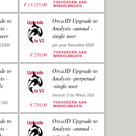
N
TOEVOEGEN AAN
€
13.125,00
WINKELWAGEN
de to
Orca3D Upgrade to
is -
Analysis -annual -
user
single user
 €1000
per year thereafter €500
N
TOEVOEGEN AAN
€
250,00
WINKELWAGEN
de to
Orca3D Upgrade to
is -
Analysis -perpetual
le
-single user
Version 3 for Rhino 7&8
o 7&8
N
TOEVOEGEN AAN
€
750,00
WINKELWAGEN
de to
Orca3D Upgrade to
is -
Analysis -annual -
k
network