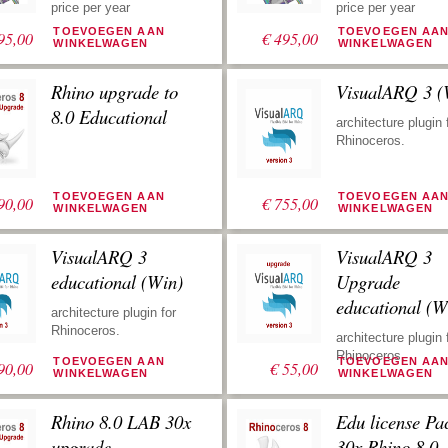
price per year
price per year
TOEVOEGEN AAN
TOEVOEGEN AA
95,00
€
495,00
WINKELWAGEN
WINKELWAGEN
Rhino upgrade to
VisualARQ 3 (
8.0 Educational
architecture plugin 
Rhinoceros.
TOEVOEGEN AAN
TOEVOEGEN AA
90,00
€
755,00
WINKELWAGEN
WINKELWAGEN
VisualARQ 3
VisualARQ 3
educational (Win)
Upgrade
educational (W
architecture plugin for
Rhinoceros.
architecture plugin 
Rhinoceros.
TOEVOEGEN AAN
TOEVOEGEN AA
90,00
€
55,00
WINKELWAGEN
WINKELWAGEN
Rhino 8.0 LAB 30x
Edu license Pa
upgrade
30x Rhino 8.0