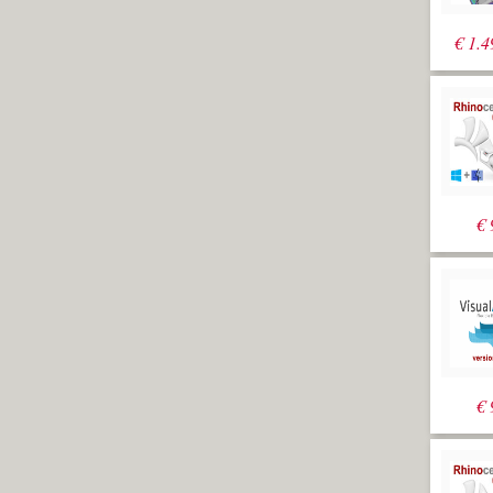
€
1.4
€
€