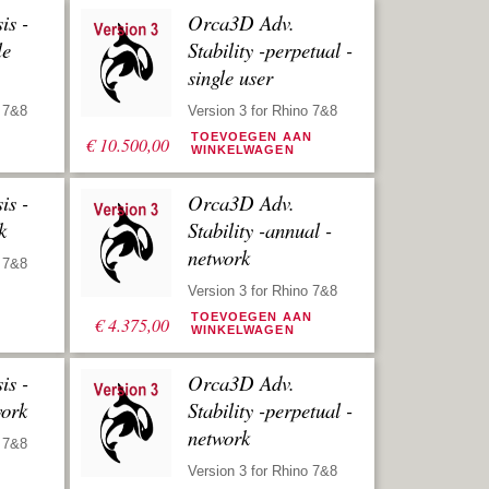
is -
Orca3D Adv.
le
Stability -perpetual -
single user
o 7&8
Version 3 for Rhino 7&8
N
TOEVOEGEN AAN
€
10.500,00
WINKELWAGEN
is -
Orca3D Adv.
k
Stability -annual -
network
o 7&8
Version 3 for Rhino 7&8
N
TOEVOEGEN AAN
€
4.375,00
WINKELWAGEN
is -
Orca3D Adv.
work
Stability -perpetual -
network
o 7&8
Version 3 for Rhino 7&8