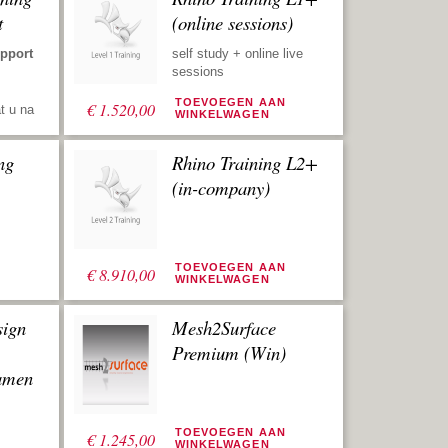
t
(online sessions)
upport
self study + online live
sessions
N
TOEVOEGEN AAN
€
1.520,00
t u na
WINKELWAGEN
 snel
ng
Rhino Training L2+
 wordt.
ekent
(in-company)
oor het
an
e
N
TOEVOEGEN AAN
ructie
€
8.910,00
WINKELWAGEN
 romp
sign
Mesh2Surface
 uw
 nodig
Premium (Win)
et
Damen
akte
 u op
 de
N
TOEVOEGEN AAN
€
1.245,00
WINKELWAGEN