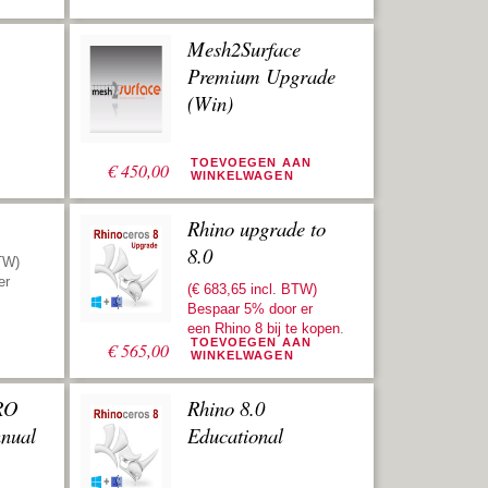
16 uren
e prijs
ren
Mesh2Surface
Premium Upgrade
ning te
(Win)
N
TOEVOEGEN AAN
€
450,00
WINKELWAGEN
Rhino upgrade to
8.0
TW)
er
(€ 683,65 incl. BTW)
Bespaar 5% door er
een
Rhino 8 bij te kopen
.
N
TOEVOEGEN AAN
€
565,00
WINKELWAGEN
RO
Rhino 8.0
nnual
Educational