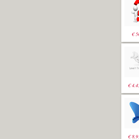
€
5
€
4.4
€
8.9