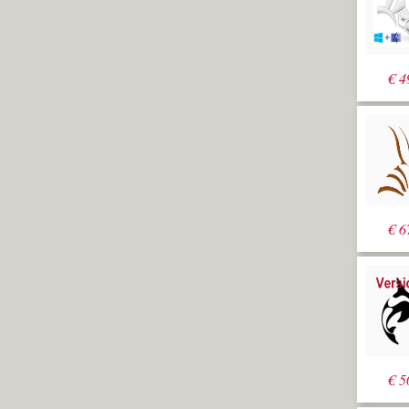
€
4
€
6
€
5