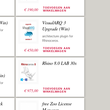
N
TOEVOEGEN AAN
€
190,00
WINKELWAGEN
Win)
VisualARQ 3
Upgrade (Win)
for
architecture plugin for
Rhinoceros.
N
TOEVOEGEN AAN
€
450,00
WINKELWAGEN
Rhino 8.0 LAB 30x
in)
for
N
TOEVOEGEN AAN
€
975,00
WINKELWAGEN
ck
free Zoo License
Manager