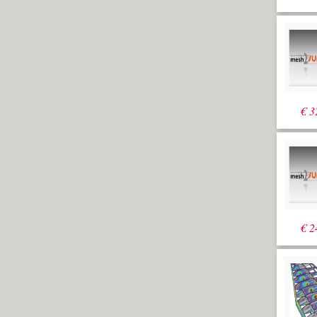
€
3
€
2