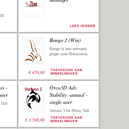
 30
N
LEES VERDER
Bongo 2 (Win)
Bongo is een animatie
plugin voor Rhinoceros.
N
TOEVOEGEN AAN
€
470,00
WINKELWAGEN
is -
Orca3D Adv.
user
Stability -annual -
single user
o 7&8
Version 3 for Rhino 7&8
N
TOEVOEGEN AAN
€
3.500,00
WINKELWAGEN