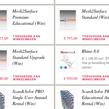
ondervinden om de
RhinoCentre biedt 
training volledig in hun
aan voor de special
workflow te integreren.
Mesh2Surface
van €1120. Deze u
Mesh2Surface
Gebruik uw uren wanneer
dienen binnen zes
Premium
Standard (Win)
u ons nodig hebt. Wij
maanden na de trai
Educational (Win)
houden het totaal van de
worden gebruikt.
gemaakte uren bij en
brengen u op de hoogte
wanneer de uren verbruikt
TOEVOEGEN AAN
TOEVOEGEN AA
25,00
€
795,00
WINKELWAGEN
WINKELWAGEN
zijn. RhinoCentre biedt 8
uren aan voor de speciale
prijs van €560. Deze uren
Mesh2Surface
Rhino 8.0
dienen binnen zes
Standard Upgrade
maanden na de training te
(€ 1.149,50 incl. B
worden gebruikt.
(Win)
Stel je bestelling hi
samen.
TOEVOEGEN AAN
TOEVOEGEN AA
40,00
€
950,00
WINKELWAGEN
WINKELWAGEN
Scan&Solve PRO
Scan&Solve P
Single User Annual
Educational A
Rental (Win)
Rental (Win)