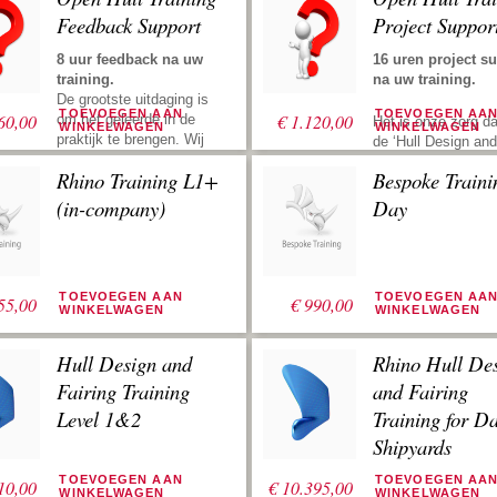
Feedback Support
Project Suppor
8 uur feedback na uw
16 uren project s
training.
na uw training.
De grootste uitdaging is
TOEVOEGEN AAN
TOEVOEGEN AA
60,00
€
1.120,00
om het geleerde in de
Het is onze zorg da
WINKELWAGEN
WINKELWAGEN
praktijk te brengen. Wij
de ‘Hull Design and
ondersteunen u met uw
Fairing Training’ zo
Rhino Training L1+
Bespoke Traini
rompontwerp en stroken
mogelijk productief
na uw training. Zend ons
Project support bet
(in-company)
Day
uw files, dan kijken we
dat u ons inhuurt v
ernaar, geven vervolgens
opzetten van een
suggesties om u weer de
rompdefinitie. Dit k
juiste richting te geven.
gaan om een nieuw
TOEVOEGEN AAN
TOEVOEGEN AA
Deze praktische service
55,00
€
990,00
romp of een reconst
WINKELWAGEN
WINKELWAGEN
maakt u snel
van een bestaande
professioneel in het
op basis van een
Hull Design and
Rhino Hull De
creëren van een elegante
lijnenplan. Gebruik
romp definitie en een fijn
uren wanneer u ons
Fairing Training
and Fairing
gestrookte romp. Deze
hebt. Wij houden h
Level 1&2
Training for 
service hebben we
totaal van de gema
ontwikkeld omdat we
uren bij en brengen
Shipyards
ontdekten dat de meeste
de hoogte wanneer
cursisten problemen
TOEVOEGEN AAN
uren verbruikt zijn.
TOEVOEGEN AA
10,00
€
10.395,00
WINKELWAGEN
WINKELWAGEN