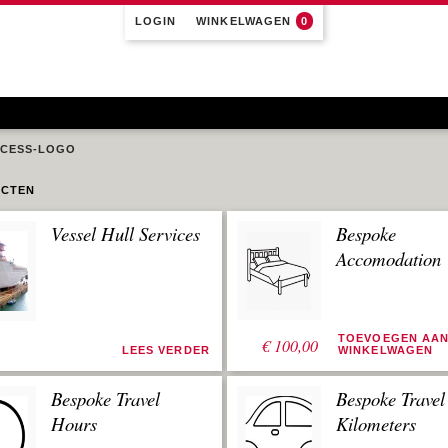
LOGIN
WINKELWAGEN
0
CESS-LOGO
CTEN
Vessel Hull Services
Bespoke
Accomodation
TOEVOEGEN AA
€
100,00
LEES VERDER
WINKELWAGEN
Bespoke Travel
Bespoke Travel
Hours
Kilometers