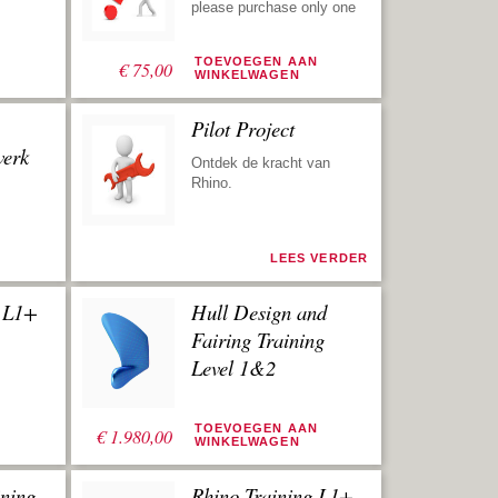
please purchase only one
N
TOEVOEGEN AAN
€
75,00
WINKELWAGEN
Pilot Project
erk
Ontdek de kracht van
Rhino.
N
LEES VERDER
g L1+
Hull Design and
Fairing Training
Level 1&2
N
TOEVOEGEN AAN
€
1.980,00
WINKELWAGEN
ning
Rhino Training L1+