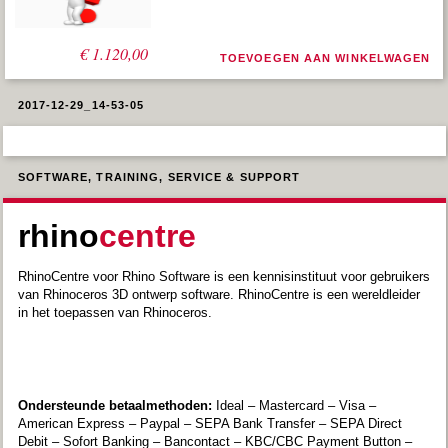
Oorspronkelijke
Huidige
€
€
2.240,00
1.120,00
TOEVOEGEN AAN WINKELWAGEN
prijs
prijs
was:
is:
€ 2.240,00.
€ 1.120,00.
2017-12-29_14-53-05
SOFTWARE, TRAINING, SERVICE & SUPPORT
rhino
centre
RhinoCentre voor Rhino Software is een kennisinstituut voor gebruikers
van Rhinoceros 3D ontwerp software. RhinoCentre is een wereldleider
in het toepassen van Rhinoceros.
Ondersteunde betaalmethoden:
Ideal – Mastercard – Visa –
American Express – Paypal – SEPA Bank Transfer – SEPA Direct
Debit – Sofort Banking – Bancontact – KBC/CBC Payment Button –