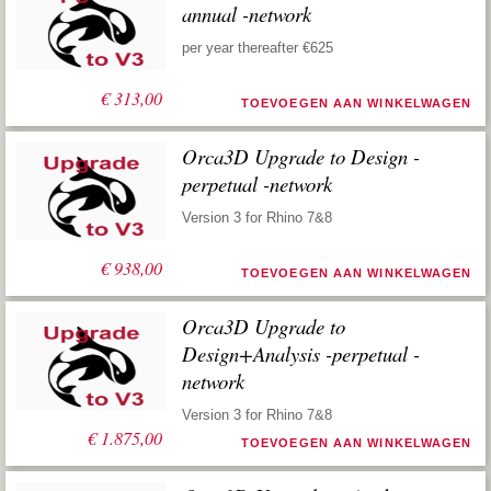
annual -network
per year thereafter €625
€
313,00
TOEVOEGEN AAN WINKELWAGEN
Orca3D Upgrade to Design -
perpetual -network
Version 3 for Rhino 7&8
€
938,00
TOEVOEGEN AAN WINKELWAGEN
Orca3D Upgrade to
Design+Analysis -perpetual -
network
Version 3 for Rhino 7&8
€
1.875,00
TOEVOEGEN AAN WINKELWAGEN