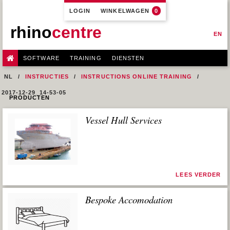
LOGIN
WINKELWAGEN
0
rhino
centre
EN
SOFTWARE
TRAINING
DIENSTEN
NL
INSTRUCTIES
INSTRUCTIONS ONLINE TRAINING
2017-12-29_14-53-05
PRODUCTEN
Vessel Hull Services
LEES VERDER
Bespoke Accomodation