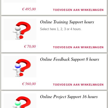
€
495,00
TOEVOEGEN AAN WINKELWAGEN
Online Training Support hours
Select here 1, 2, 3 or 4 hours.
€
70,00
TOEVOEGEN AAN WINKELWAGEN
Online Feedback Support 8 hours
Oorspronkelijke
Huidige
€
1.120,00
€
560,00
TOEVOEGEN AAN WINKELWAGEN
prijs
prijs
was:
is:
€ 1.120,00.
€ 560,00.
Online Project Support 16 hours