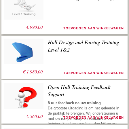
€
990,00
TOEVOEGEN AAN WINKELWAGEN
Hull Design and Fairing Training
Level 1&2
€
1.980,00
TOEVOEGEN AAN WINKELWAGEN
Open Hull Training Feedback
Support
8 uur feedback na uw training.
De grootste uitdaging is om het geleerde in
de praktijk te brengen. Wij ondersteunen u
€
560,00
TOEVOEGEN AAN WINKELWAGEN
met uw rompontwerp en stroken na uw
training. Zend ons uw files, dan kijken we
ernaar, geven vervolgens suggesties om u