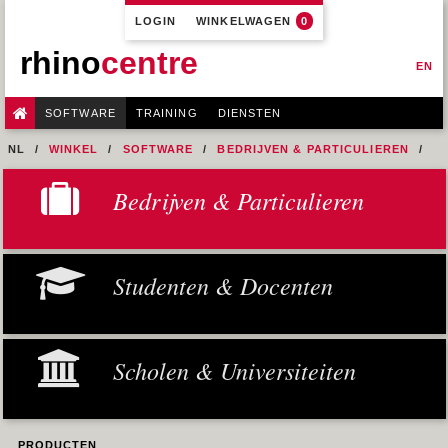
LOGIN
WINKELWAGEN
0
rhino
centre
EN
SOFTWARE
TRAINING
DIENSTEN
NL
WINKEL
SOFTWARE
BEDRIJVEN & PARTICULIEREN
VISUALARQ
Bedrijven & Particulieren
Studenten & Docenten
Scholen & Universiteiten
PRODUCTEN