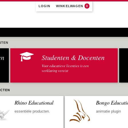
LOGIN
WINKELWAGEN
0
NTEN
en
Studenten & Docenten
Voor educatieve licenties is een
verklaring vereist
CTEN
Rhino Educational
Bongo Educati
essentiële producten.
animatie plugin