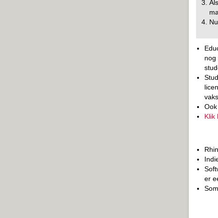
Al
ma
Nu
Educ
nog 
stud
Stud
lice
vaks
Ook 
Klik
Rhin
Indi
Soft
er e
Somm