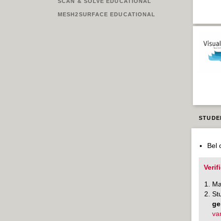
SCAN & SOLVE EDUCATIONAL
MESH2SURFACE EDUCATIONAL
STUDE
Bel 
Verif
M
St
ge
va