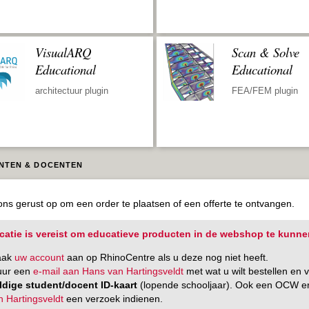
VisualARQ
Scan & Solve
Educational
Educational
architectuur plugin
FEA/FEM plugin
NTEN & DOCENTEN
ons gerust op om een order te plaatsen of een offerte te ontvangen.
icatie is vereist om educatieve producten in de webshop te kunne
aak
uw account
aan op RhinoCentre als u deze nog niet heeft.
uur een
e-mail aan Hans van Hartingsveldt
met wat u wilt bestellen en
ldige student/docent ID-kaart
(lopende schooljaar). Ook een OCW e
n Hartingsveldt
een verzoek indienen.