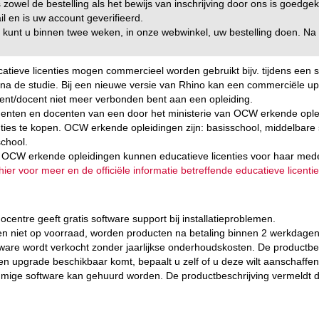
s zowel de bestelling als het bewijs van inschrijving door ons is goedg
il en is uw account geverifieerd.
 kunt u binnen twee weken, in onze webwinkel, uw bestelling doen. Na t
atieve licenties mogen commercieel worden gebruikt bijv. tijdens een s
na de studie. Bij een nieuwe versie van Rhino kan een commerciële up
ent/docent niet meer verbonden bent aan een opleiding.
enten en docenten van een door het ministerie van OCW erkende opl
nties te kopen. OCW erkende opleidingen zijn: basisschool, middelbare s
chool.
OCW erkende opleidingen kunnen educatieve licenties voor haar med
 hier voor meer en de officiële informatie betreffende educatieve licent
ocentre geeft gratis software support bij installatieproblemen.
en niet op voorraad, worden producten na betaling binnen 2 werkdagen
ware wordt verkocht zonder jaarlijkse onderhoudskosten. De productb
en upgrade beschikbaar komt, bepaalt u zelf of u deze wilt aanschaffen
ige software kan gehuurd worden. De productbeschrijving vermeldt da