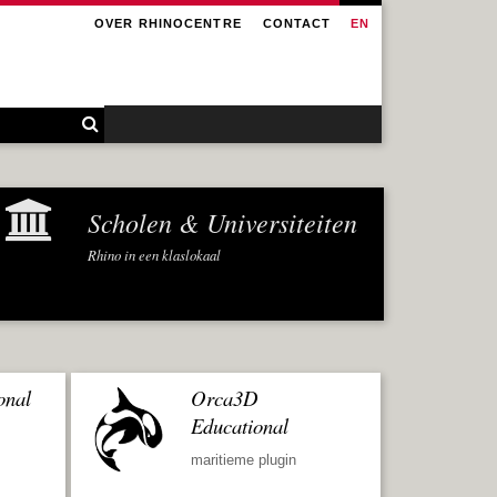
OVER RHINOCENTRE
CONTACT
EN
Scholen & Universiteiten
Rhino in een klaslokaal
onal
Orca3D
Educational
maritieme plugin