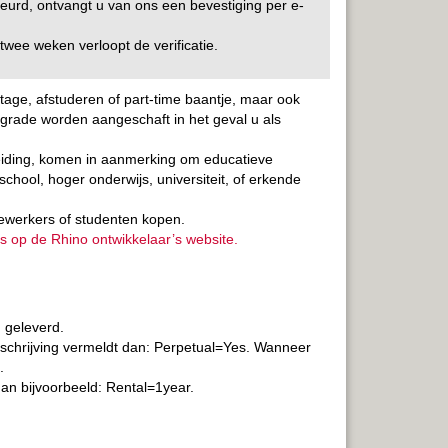
ekeurd, ontvangt u van ons een bevestiging per e-
wee weken verloopt de verificatie.
tage, afstuderen of part-time baantje, maar ook
grade worden aangeschaft in het geval u als
eiding, komen in aanmerking om educatieve
chool, hoger onderwijs, universiteit, of erkende
ewerkers of studenten kopen.
ies op de Rhino ontwikkelaar’s website.
 geleverd.
eschrijving vermeldt dan: Perpetual=Yes. Wanneer
.
n bijvoorbeeld: Rental=1year.