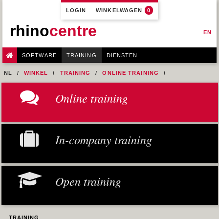
LOGIN
WINKELWAGEN
0
rhino
centre
EN
SOFTWARE
TRAINING
DIENSTEN
NL
WINKEL
TRAINING
ONLINE TRAINING
M1R2 - HULL DESIGN AND FAIRING LEVEL-2
Online training
8- ADVANCED ANALYSIS
In-company training
Open training
TRAINING