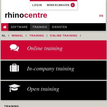
LOGIN
WINKELWAGEN
0
rhino
centre
EN
SOFTWARE
TRAINING
DIENSTEN
NL
WINKEL
TRAINING
ONLINE TRAINING
M1R2 - HULL DESIGN AND FAIRING LEVEL-2
Online training
3- BEFORE YOU START
In-company training
Open training
TRAINING