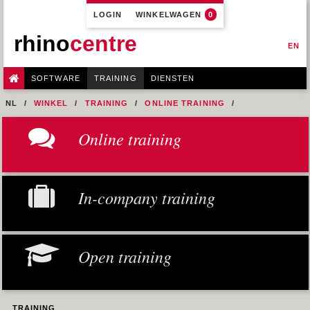
LOGIN
WINKELWAGEN
0
rhino
centre
EN
SOFTWARE
TRAINING
DIENSTEN
NL
WINKEL
TRAINING
ONLINE TRAINING
M1R1 - HULL DESIGN AND FAIRING LEVEL-1
Online training
3- HOW TO LEARN RHINO
In-company training
Open training
TRAINING