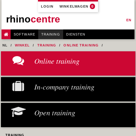
LOGIN
WINKELWAGEN
0
rhino
centre
EN
SOFTWARE
TRAINING
DIENSTEN
NL
WINKEL
TRAINING
ONLINE TRAINING
M1R1 - HULL DESIGN AND FAIRING LEVEL-1
Online training
10- INTERSECTIONS
In-company training
Open training
TRAINING