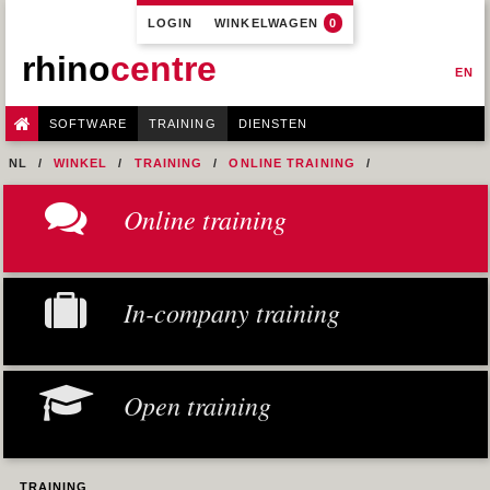
LOGIN
WINKELWAGEN
0
rhino
centre
EN
SOFTWARE
TRAINING
DIENSTEN
NL
WINKEL
TRAINING
ONLINE TRAINING
M0R1 - PREPARE 2D INPUT
Online training
2- CONVENTIONS USED IN THIS MANUAL
In-company training
Open training
TRAINING