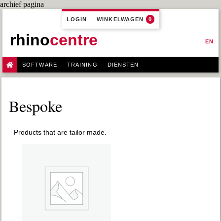
archief pagina
LOGIN
WINKELWAGEN
0
rhino
centre
EN
SOFTWARE
TRAINING
DIENSTEN
Bespoke
Products that are tailor made.