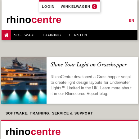
LOGIN
WINKELWAGEN
0
rhino
centre
EN
SOFTWARE
TRAINING
DIENSTEN
Shine Your Light on Grasshopper
RhinoCentre developed a Grasshopper script
to create light design layouts for Underwater
Lights™ Limited in the UK. Learn more about
it in our Rhinoceros Report blog.
SOFTWARE, TRAINING, SERVICE & SUPPORT
rhino
centre